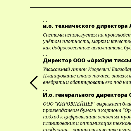
...
и.о. технического директора
Система используется на производст
учётом плотности, марки и качества
как добросовестные исполнители, б
...
Директор ООО «Архбум тиссь
Уважаемый Антон Игоревич! Благодар
Планирование стало точнее, заказы 
внедрять и адаптировать его под на
...
И.о. генерального директора
ООО "КИРОВПЕЙПЕР" выражает благо
производством бумаги и картона "Op
подход к цифровизации основных про
планирование и оптимизация техноло
продукции; - контроль качества вып