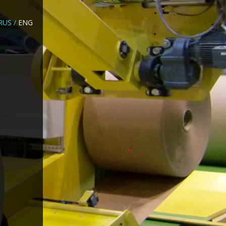
RUS
/
ENG