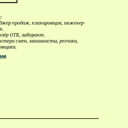
:
джер продаж, планировщик, инженер-
т.
лёр ОТК, лаборант.
стера смен, машинисты, резчики,
овщики.
еме