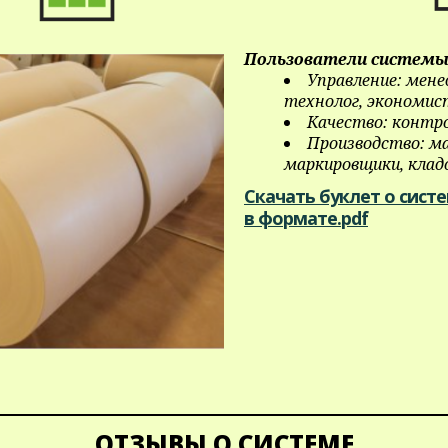
Пользователи системы​
Управление: мене
технолог, экономис
Качество: контро
Производство: ма
маркировщики, клад
Скачать буклет о сист
в формате.pdf
ОТЗЫВЫ О СИСТЕМЕ