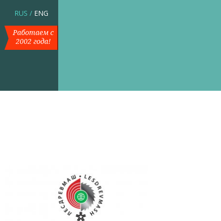
RUS
/
ENG
Работаем с
2002 года!