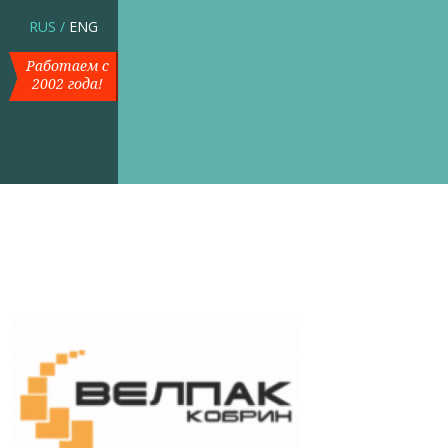
RUS
/
ENG
Работаем с
2002 года!