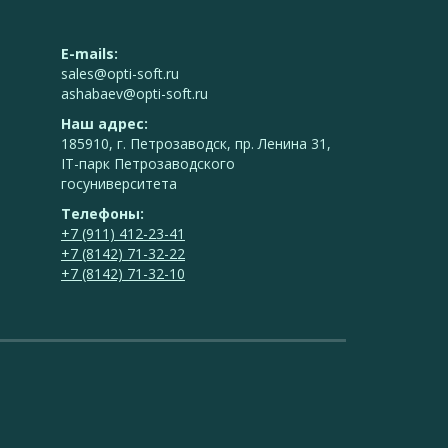
E-mails:
sales@opti-soft.ru
ashabaev@opti-soft.ru
Наш адрес:
185910, г. Петрозаводск, пр. Ленина 31,
IT-парк Петрозаводского
госуниверситета
Телефоны:
+7 (911) 412-23-41
+7 (8142) 71-32-22
+7 (8142) 71-32-10