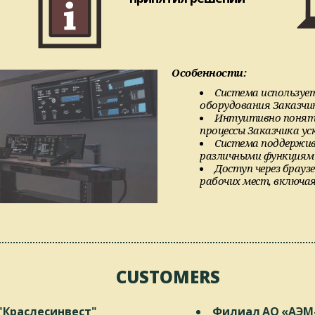
Особенности:
Система используе
оборудования Заказчик
Интуитивно понятн
процессы Заказчика у
Система поддержив
различными функциям
Доступ через браузе
рабочих мест, включа
CUSTOMERS
"Краслесинвест"
Филиал АО «АЭМ