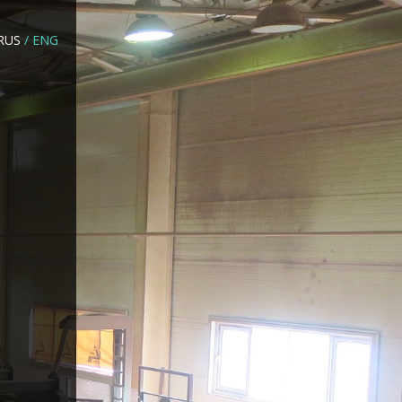
RUS
/
ENG